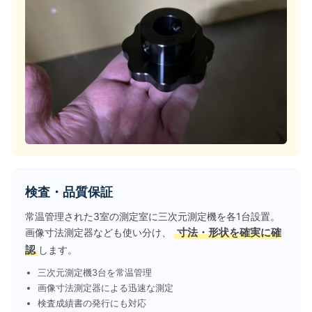
検査・品質保証
常温管理された3室の測定室に三次元測定機を各1台設置。
画像寸法測定器なども使い分け、
寸法・形状を確実に確
認
します。
三次元測定機3台を常温管理
画像寸法測定器による迅速な測定
検査成績書の発行にも対応