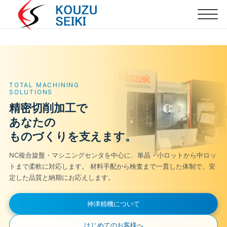
G
ROBOTIC AUTOMA
で
旋盤も、マシ
ロボットによ
支えます。
複合旋盤・NC旋盤に
ングセンタを中心に、単品・小ロットから中ロッ
ワークの供給から排出
す。 材料手配から検査まで一貫した体制で、安
両立した加工体制を構
応えします。
自
神津精機について
はじめてのお客様へ